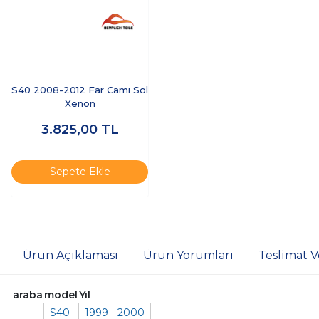
S40 2008-2012 Far Camı Sol
Xenon
3.825,00
TL
Sepete Ekle
Ürün Açıklaması
Ürün Yorumları
Teslimat V
araba
model
Yıl
S40
1999 - 2000