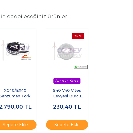
ih edebileceğiniz ürünler
XC40/EX40
S40 V40 Vites
Şanzuman Tork
Levyesi Burcu
Çubuğu
(Manuel Şanzıman)
2.790,00
TL
230,40
TL
Sepete Ekle
Sepete Ekle