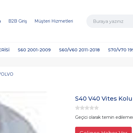
a
B2B Giriş
Müşteri Hizmetleri
ERİSİ
S60 2001-2009
S60/V60 2011-2018
S70/V70 1
VOLVO
S40 V40 Vites Kol
Geçici olarak temin edileme
Gelince Haber Ver