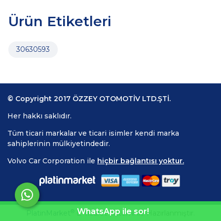
Ürün Etiketleri
30630593
© Copyright 2017 ÖZZEY OTOMOTİV LTD.ŞTİ.
Her hakkı saklıdır.
Tüm ticari markalar ve ticari isimler kendi marka
sahiplerinin mülkiyetindedir.
Volvo Car Corporation ile
hiçbir bağlantısı yoktur.
WhatsApp ile sor!
®
PlatinMarket
E-Ticaret Sistemi
İle Hazırlanmıştır.