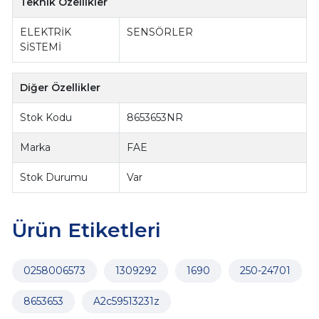
Teknik Özellikler
ELEKTRİK
SENSÖRLER
SİSTEMİ
Diğer Özellikler
Stok Kodu
8653653NR
Marka
FAE
Stok Durumu
Var
Ürün Etiketleri
0258006573
1309292
1690
250-24701
8653653
A2c59513231z