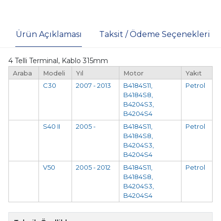
Ürün Açıklaması
Taksit / Ödeme Seçenekleri
4 Telli Terminal, Kablo 315mm
Araba
Modeli
Yıl
Motor
Yakıt
C30
2007 - 2013
B4184S11,
Petrol
B4184S8,
B4204S3,
B4204S4
S40 II
2005 -
B4184S11,
Petrol
B4184S8,
B4204S3,
B4204S4
V50
2005 - 2012
B4184S11,
Petrol
B4184S8,
B4204S3,
B4204S4