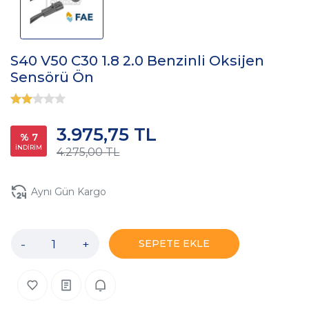
S40 V50 C30 1.8 2.0 Benzinli Oksijen
Sensörü Ön
3.975,75 TL
% 7
İNDİRİM
4.275,00 TL
Aynı Gün Kargo
-
+
SEPETE EKLE