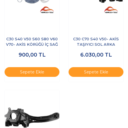
C30 S40 V50 S60 S80 V60
C30 C70 S40 V50- AKİS
V70- AKİS KÖRÜĞÜ İÇ SAĞ
TAŞIYICI SOL ARKA
900,00
TL
6.030,00
TL
Sepete Ekle
Sepete Ekle