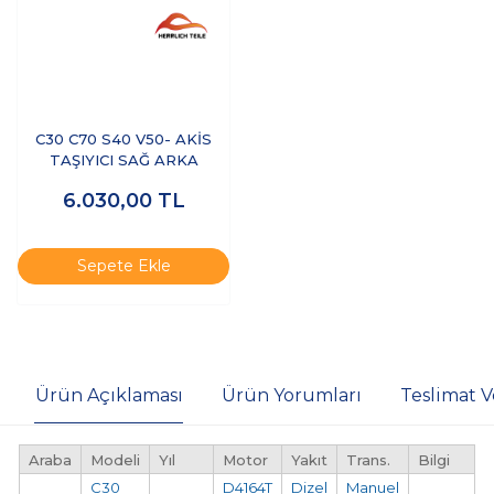
C30 C70 S40 V50- AKİS
TAŞIYICI SAĞ ARKA
6.030,00
TL
Sepete Ekle
Ürün Açıklaması
Ürün Yorumları
Teslimat V
Araba
Modeli
Yıl
Motor
Yakıt
Trans.
Bilgi
C30
D4164T
Dizel
Manuel