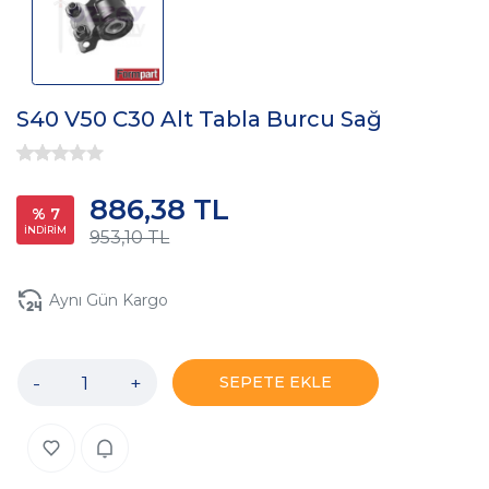
S40 V50 C30 Alt Tabla Burcu Sağ
886,38 TL
% 7
İNDİRİM
953,10 TL
Aynı Gün Kargo
-
+
SEPETE EKLE