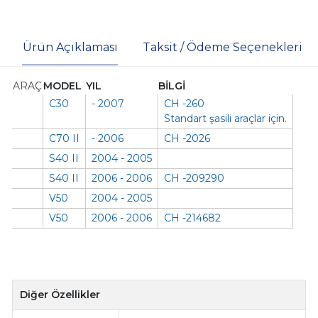
Ürün Açıklaması
Taksit / Ödeme Seçenekleri
ARAÇ
MODEL
YIL
BİLGİ
C30
- 2007
CH -260
Standart şasili araçlar için.
C70 II
- 2006
CH -2026
S40 II
2004 - 2005
S40 II
2006 - 2006
CH -209290
V50
2004 - 2005
V50
2006 - 2006
CH -214682
Diğer Özellikler