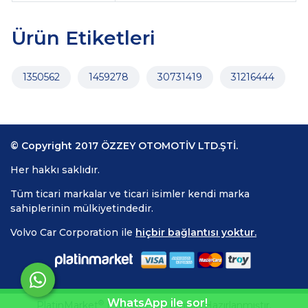
Ürün Etiketleri
1350562
1459278
30731419
31216444
© Copyright 2017 ÖZZEY OTOMOTİV LTD.ŞTİ.
Her hakkı saklıdır.
Tüm ticari markalar ve ticari isimler kendi marka
sahiplerinin mülkiyetindedir.
Volvo Car Corporation ile
hiçbir bağlantısı yoktur.
WhatsApp ile sor!
®
PlatinMarket
E-Ticaret Sistemi
İle Hazırlanmıştır.