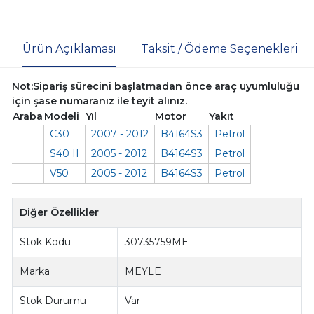
Ürün Açıklaması
Taksit / Ödeme Seçenekleri
Not:Sipariş sürecini başlatmadan önce araç uyumluluğu
için şase numaranız ile teyit alınız.
Araba
Modeli
Yıl
Motor
Yakıt
C30
2007 - 2012
B4164S3
Petrol
S40 II
2005 - 2012
B4164S3
Petrol
V50
2005 - 2012
B4164S3
Petrol
Diğer Özellikler
Stok Kodu
30735759ME
Marka
MEYLE
Stok Durumu
Var