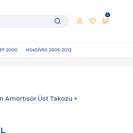
0
997-2000
NS40/V50 2005-2012
n Amortisör Üst Takozu +
TL