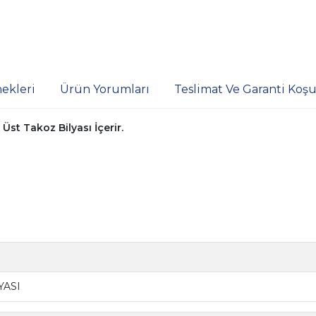
ekleri
Ürün Yorumları
Teslimat Ve Garanti Koşul
st Takoz Bilyası İçerir.
YASI