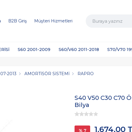
a
B2B Giriş
Müşteri Hizmetleri
ERİSİ
S60 2001-2009
S60/V60 2011-2018
S70/V70 1
07-2013
AMORTİSÖR SİSTEMİ
RAPRO
S40 V50 C30 C70 Ö
Bilya
1.674,00 
% 7