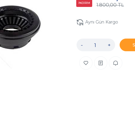
İNDİRİM
1.800,00 TL
Aynı Gün Kargo
-
+