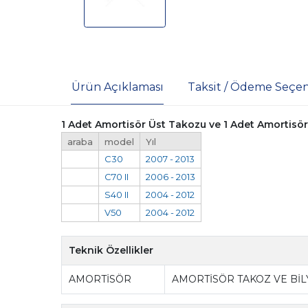
Ürün Açıklaması
Taksit / Ödeme Seçen
1 Adet Amortisör Üst Takozu ve 1 Adet Amortisör Ü
araba
model
Yıl
C30
2007 - 2013
C70 II
2006 - 2013
S40 II
2004 - 2012
V50
2004 - 2012
Teknik Özellikler
AMORTİSÖR
AMORTİSÖR TAKOZ VE BİL