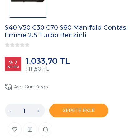
S40 V50 C30 C70 S80 Manifold Contası
Emme 2.5 Turbo Benzinli
1.033,70 TL
% 7
İNDİRİM
1.111,50 TL
Aynı Gün Kargo
-
+
SEPETE EKLE