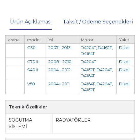
Ürün Açıklaması
Taksit / Ödeme Seçenekleri
araba
model
Yıl
Motor
Yakıt
C30
2007 - 2013
D4204T, D4162T,
Dizel
D4164T
C70 II
2008 - 2010
D4204T
Dizel
S40 II
2004 - 2012
D4162T, D4204T,
Dizel
D4164T
V50
2004 - 2011
D4164T, D4204T,
Dizel
D4162T
Teknik Özellikler
SOĞUTMA
RADYATÖRLER
SİSTEMİ