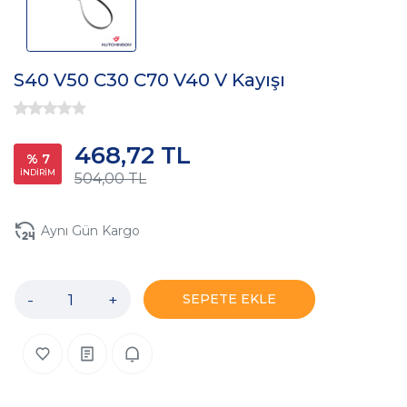
S40 V50 C30 C70 V40 V Kayışı
468,72 TL
% 7
İNDİRİM
504,00 TL
Aynı Gün Kargo
-
+
SEPETE EKLE