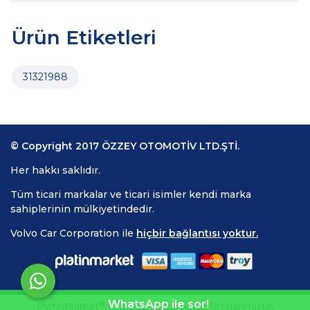
Ürün Etiketleri
31321988
© Copyright 2017 ÖZZEY OTOMOTİV LTD.ŞTİ.
Her hakkı saklıdır.
Tüm ticari markalar ve ticari isimler kendi marka
sahiplerinin mülkiyetindedir.
Volvo Car Corporation ile
hiçbir bağlantısı yoktur.
WhatsApp ile sor!
®
PlatinMarket
E-Ticaret Sistemi
İle Hazırlanmıştır.