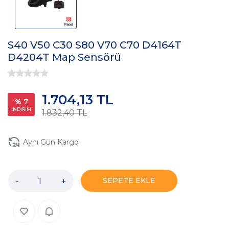
S40 V50 C30 S80 V70 C70 D4164T
D4204T Map Sensörü
1.704,13 TL
% 7
İNDİRİM
1.832,40 TL
Aynı Gün Kargo
-
+
SEPETE EKLE