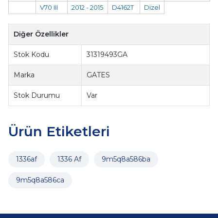
V70 III
2012 - 2015
D4162T
Dizel
Diğer Özellikler
Stok Kodu
31319493GA
Marka
GATES
Stok Durumu
Var
Ürün Etiketleri
1336af
1336 Af
9m5q8a586ba
9m5q8a586ca