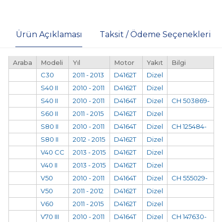
Ürün Açıklaması
Taksit / Ödeme Seçenekleri
Araba
Modeli
Yıl
Motor
Yakıt
Bilgi
C30
2011 - 2013
D4162T
Dizel
S40 II
2010 - 2011
D4162T
Dizel
S40 II
2010 - 2011
D4164T
Dizel
CH 503869-
S60 II
2011 - 2015
D4162T
Dizel
S80 II
2010 - 2011
D4164T
Dizel
CH 125484-
S80 II
2012 - 2015
D4162T
Dizel
V40 CC
2013 - 2015
D4162T
Dizel
V40 II
2013 - 2015
D4162T
Dizel
V50
2010 - 2011
D4164T
Dizel
CH 555029-
V50
2011 - 2012
D4162T
Dizel
V60
2011 - 2015
D4162T
Dizel
V70 III
2010 - 2011
D4164T
Dizel
CH 147630-