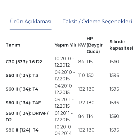
Ürün Açıklaması
Taksit / Ödeme Seçenekleri
HP
Silindir
Tanım
Yapım Yılı
KW
(Beygir
kapasitesi
Gücü)
10.2010 -
C30 (533): 1.6 D2
84
115
1560
12.2012
04.2010 -
S60 II (134): T3
110
150
1596
12.2015
04.2010 -
S60 II (134): T4
132
180
1596
12.2015
04.2011 -
S60 II (134): T4F
132
180
1596
12.2015
S60 II (134): DRIVe /
01.2011 -
84
114
1560
D2
12.2015
10.2010 -
S80 II (124): T4
132
180
1596
04.2014