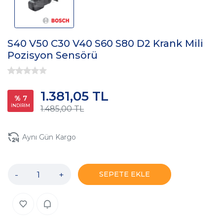
S40 V50 C30 V40 S60 S80 D2 Krank Mili
Pozisyon Sensörü
1.381,05 TL
% 7
İNDİRİM
1.485,00 TL
Aynı Gün Kargo
-
+
SEPETE EKLE