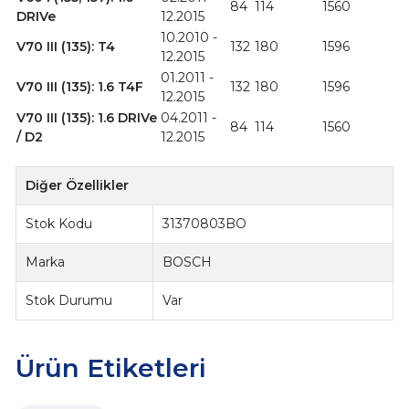
84
114
1560
DRIVe
12.2015
10.2010 -
V70 III (135): T4
132
180
1596
12.2015
01.2011 -
V70 III (135): 1.6 T4F
132
180
1596
12.2015
V70 III (135): 1.6 DRIVe
04.2011 -
84
114
1560
/ D2
12.2015
Diğer Özellikler
Stok Kodu
31370803BO
Marka
BOSCH
Stok Durumu
Var
Ürün Etiketleri