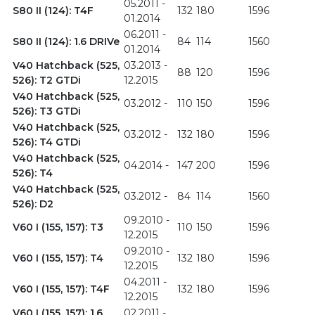
05.2011 -
S80 II (124): T4F
132
180
1596
01.2014
06.2011 -
S80 II (124): 1.6 DRIVe
84
114
1560
01.2014
V40 Hatchback (525,
03.2013 -
88
120
1596
526): T2 GTDi
12.2015
V40 Hatchback (525,
03.2012 -
110
150
1596
526): T3 GTDi
V40 Hatchback (525,
03.2012 -
132
180
1596
526): T4 GTDi
V40 Hatchback (525,
04.2014 -
147
200
1596
526): T4
V40 Hatchback (525,
03.2012 -
84
114
1560
526): D2
09.2010 -
V60 I (155, 157): T3
110
150
1596
12.2015
09.2010 -
V60 I (155, 157): T4
132
180
1596
12.2015
04.2011 -
V60 I (155, 157): T4F
132
180
1596
12.2015
V60 I (155, 157): 1.6
02.2011 -