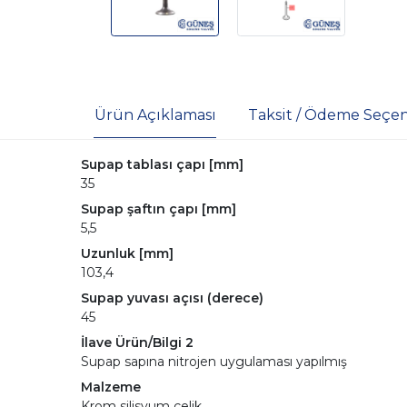
Ürün Açıklaması
Taksit / Ödeme Seçen
Supap tablası çapı [mm]
35
Supap şaftın çapı [mm]
5,5
Uzunluk [mm]
103,4
Supap yuvası açısı (derece)
45
İlave Ürün/Bilgi 2
Supap sapına nitrojen uygulaması yapılmış
Malzeme
Krom silisyum çelik