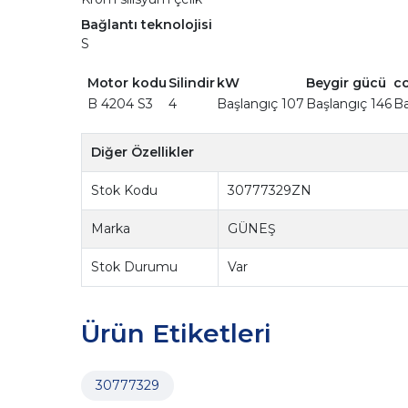
Bağlantı teknolojisi
S
Motor kodu
Silindir
kW
Beygir gücü
c
B 4204 S3
4
Başlangıç 107
Başlangıç 146
Ba
Diğer Özellikler
Stok Kodu
30777329ZN
Marka
GÜNEŞ
Stok Durumu
Var
Ürün Etiketleri
30777329