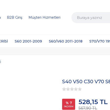
a
B2B Giriş
Müşteri Hizmetleri
ERİSİ
S60 2001-2009
S60/V60 2011-2018
S70/V70 1
Ş
S40 V50 C30 V70 S
528,15 TL
% 7
İNDİRİM
567,90 TL