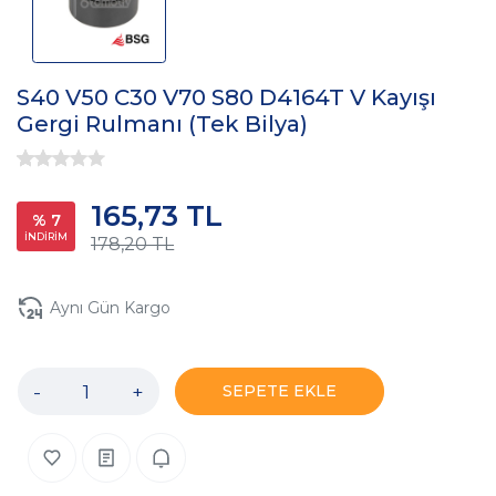
S40 V50 C30 V70 S80 D4164T V Kayışı
Gergi Rulmanı (Tek Bilya)
165,73 TL
% 7
İNDİRİM
178,20 TL
Aynı Gün Kargo
-
+
SEPETE EKLE