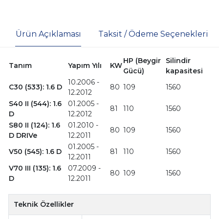
Ürün Açıklaması
Taksit / Ödeme Seçenekleri
HP (Beygir
Silindir
Tanım
Yapım Yılı
KW
Gücü)
kapasitesi
10.2006 -
C30 (533): 1.6 D
80
109
1560
12.2012
S40 II (544): 1.6
01.2005 -
81
110
1560
D
12.2012
S80 II (124): 1.6
01.2010 -
80
109
1560
D DRIVe
12.2011
01.2005 -
V50 (545): 1.6 D
81
110
1560
12.2011
V70 III (135): 1.6
07.2009 -
80
109
1560
D
12.2011
Teknik Özellikler