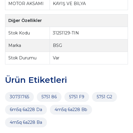
MOTOR AKSAMI
KAYIŞ VE BİLYA
Diğer Özellikler
Stok Kodu
31251129-TIN
Marka
BSG
Stok Durumu
Var
Ürün Etiketleri
30731765
5751 86
5751 F9
5751 G2
6m5q 6a228 Da
4m5q 6a228 Bb
4m5q 6a228 Ba