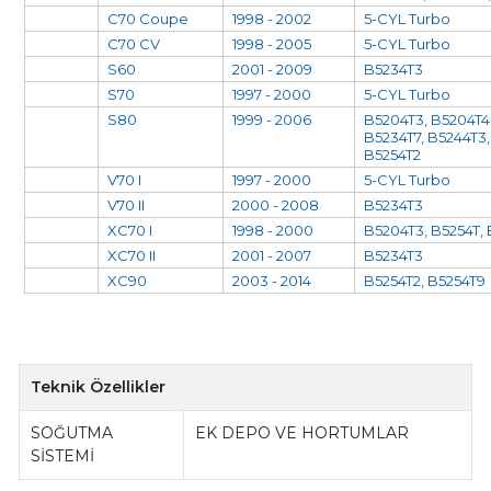
C70 Coupe
1998 - 2002
5-CYL Turbo
C70 CV
1998 - 2005
5-CYL Turbo
S60
2001 - 2009
B5234T3
S70
1997 - 2000
5-CYL Turbo
S80
1999 - 2006
B5204T3, B5204T4
B5234T7, B5244T3,
B5254T2
V70 I
1997 - 2000
5-CYL Turbo
V70 II
2000 - 2008
B5234T3
XC70 I
1998 - 2000
B5204T3, B5254T,
XC70 II
2001 - 2007
B5234T3
XC90
2003 - 2014
B5254T2, B5254T9
Teknik Özellikler
SOĞUTMA
EK DEPO VE HORTUMLAR
SİSTEMİ