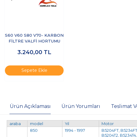
S60 V60 S80 V70- KARBON
FİLTRE VALFİ HORTUMU
3.240,00
TL
Sepete Ekle
Ürün Açıklaması
Ürün Yorumları
Teslimat V
araba
model
Yıl
Motor
850
1994 - 1997
B5204FT, B5234FT
B5204T2, B5234T4,