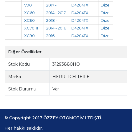
V90 II
2017 -
D4204TX
Dizel
XC60
2014 - 2017
D4204TX
Dizel
XC60 II
2018 -
D4204TX
Dizel
XC70 III
2014 - 2016
D4204TX
Dizel
XC90 II
2016 -
D4204TX
Dizel
Diğer Özellikler
Stok Kodu
31293880HQ
Marka
HERRLICH TEILE
Stok Durumu
Var
© Copyright 2017 ÖZZEY OTOMOTİV LTD.ŞTİ.
Her hakkı saklıdır.