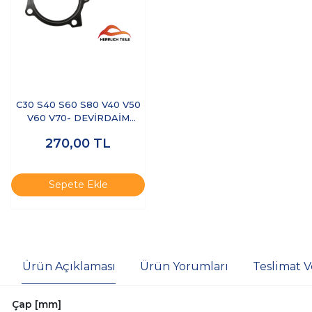
C30 S40 S60 S80 V40 V50
V60 V70- DEVİRDAİM
CONTASI
270,00
TL
Sepete Ekle
Ürün Açıklaması
Ürün Yorumları
Teslimat V
Çap [mm]