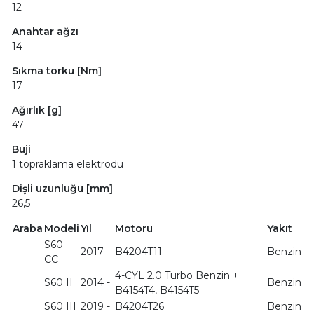
12
Anahtar ağzı
14
Sıkma torku [Nm]
17
Ağırlık [g]
47
Buji
1 topraklama elektrodu
Dişli uzunluğu [mm]
26,5
Araba
Modeli
Yıl
Motoru
Yakıt
S60
2017 -
B4204T11
Benzin
CC
4-CYL 2.0 Turbo Benzin +
S60 II
2014 -
Benzin
B4154T4, B4154T5
S60 III
2019 -
B4204T26
Benzin