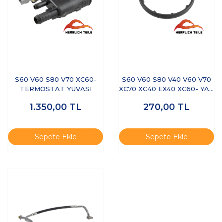
S60 V60 S80 V70 XC60-
S60 V60 S80 V40 V60 V70
TERMOSTAT YUVASI
XC70 XC40 EX40 XC60- YAĞ
SOĞUTUCU CONTASI
1.350,00
TL
270,00
TL
Sepete Ekle
Sepete Ekle