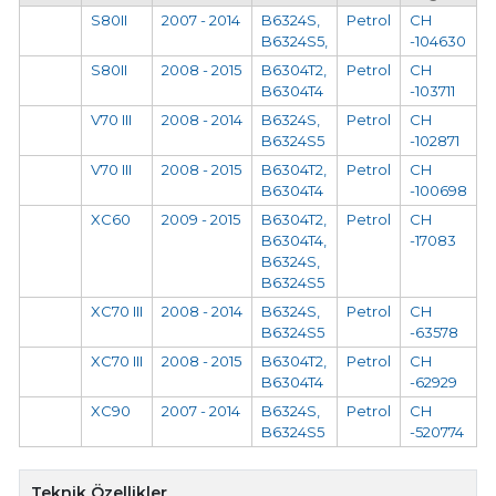
S80II
2007 - 2014
B6324S,
Petrol
CH
B6324S5,
-104630
S80II
2008 - 2015
B6304T2,
Petrol
CH
B6304T4
-103711
V70 III
2008 - 2014
B6324S,
Petrol
CH
B6324S5
-102871
V70 III
2008 - 2015
B6304T2,
Petrol
CH
B6304T4
-100698
XC60
2009 - 2015
B6304T2,
Petrol
CH
B6304T4,
-17083
B6324S,
B6324S5
XC70 III
2008 - 2014
B6324S,
Petrol
CH
B6324S5
-63578
XC70 III
2008 - 2015
B6304T2,
Petrol
CH
B6304T4
-62929
XC90
2007 - 2014
B6324S,
Petrol
CH
B6324S5
-520774
Teknik Özellikler