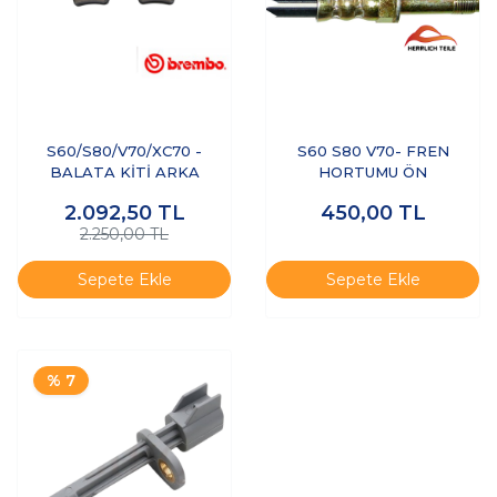
S60/S80/V70/XC70 -
S60 S80 V70- FREN
BALATA KİTİ ARKA
HORTUMU ÖN
2.092,50
TL
450,00
TL
2.250,00 TL
Sepete Ekle
Sepete Ekle
% 7