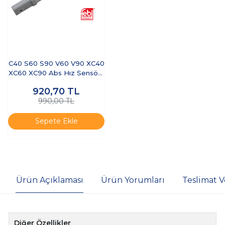
C40 S60 S90 V60 V90 XC40
XC60 XC90 Abs Hız Sensörü
Sağa ve Sola Uyumlu
920,70
TL
990,00 TL
Sepete Ekle
Ürün Açıklaması
Ürün Yorumları
Teslimat V
Diğer Özellikler