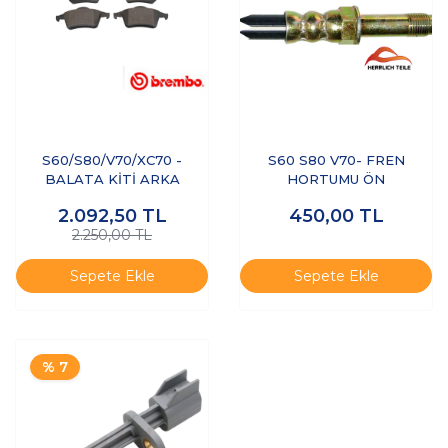
S60/S80/V70/XC70 -
S60 S80 V70- FREN
BALATA KİTİ ARKA
HORTUMU ÖN
2.092,50
TL
450,00
TL
2.250,00 TL
Sepete Ekle
Sepete Ekle
% 7