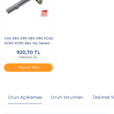
C40 S60 S90 V60 V90 XC40
XC60 XC90 Abs Hız Sensörü
Sağa ve Sola Uyumlu
920,70
TL
990,00 TL
Sepete Ekle
Ürün Açıklaması
Ürün Yorumları
Teslimat V