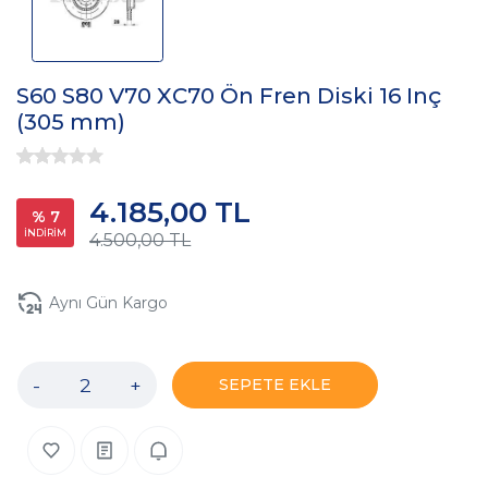
S60 S80 V70 XC70 Ön Fren Diski 16 Inç
(305 mm)
4.185,00 TL
% 7
İNDİRİM
4.500,00 TL
Aynı Gün Kargo
-
+
SEPETE EKLE