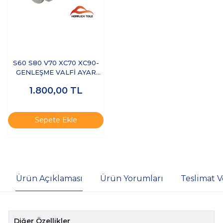
S60 S80 V70 XC70 XC90-
GENLEŞME VALFİ AYAR
SUBABI
1.800,00
TL
Sepete Ekle
Ürün Açıklaması
Ürün Yorumları
Teslimat V
Diğer Özellikler