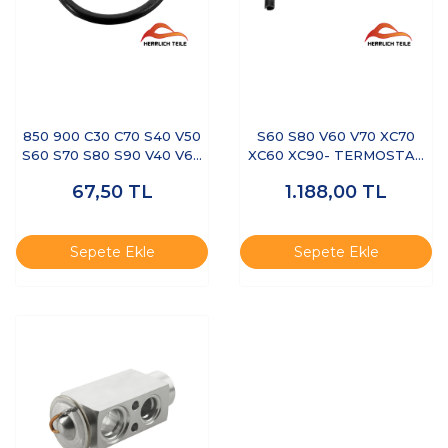
850 900 C30 C70 S40 V50
S60 S80 V60 V70 XC70
S60 S70 S80 S90 V40 V60
XC60 XC90- TERMOSTAT
V70 XC70 V90 XC40 EX40
HORTUMU
67,50
TL
1.188,00
TL
XC60 XC90- ORİNG ARKA
SU BORUSU
Sepete Ekle
Sepete Ekle