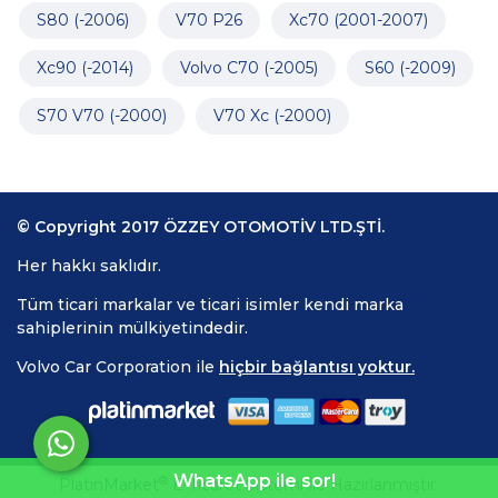
S80 (-2006)
V70 P26
Xc70 (2001-2007)
Xc90 (-2014)
Volvo C70 (-2005)
S60 (-2009)
S70 V70 (-2000)
V70 Xc (-2000)
© Copyright 2017 ÖZZEY OTOMOTİV LTD.ŞTİ.
Her hakkı saklıdır.
Tüm ticari markalar ve ticari isimler kendi marka
sahiplerinin mülkiyetindedir.
Volvo Car Corporation ile
hiçbir bağlantısı yoktur.
WhatsApp ile sor!
®
PlatinMarket
E-Ticaret Sistemi
İle Hazırlanmıştır.