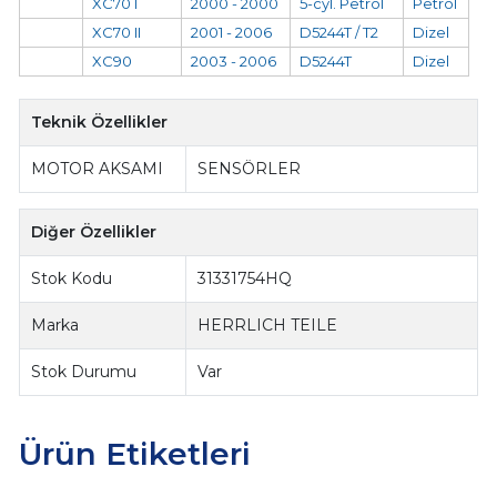
XC70 I
2000 - 2000
5-cyl. Petrol
Petrol
XC70 II
2001 - 2006
D5244T / T2
Dizel
XC90
2003 - 2006
D5244T
Dizel
Teknik Özellikler
MOTOR AKSAMI
SENSÖRLER
Diğer Özellikler
Stok Kodu
31331754HQ
Marka
HERRLICH TEILE
Stok Durumu
Var
Ürün Etiketleri