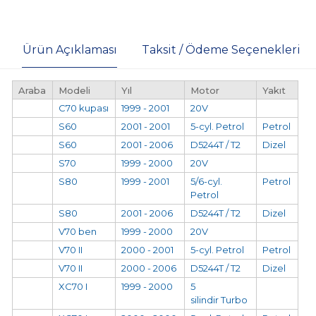
Ürün Açıklaması
Taksit / Ödeme Seçenekleri
Araba
Modeli
Yıl
Motor
Yakıt
C70 kupası
1999 - 2001
20V
S60
2001 - 2001
5-cyl. Petrol
Petrol
S60
2001 - 2006
D5244T / T2
Dizel
S70
1999 - 2000
20V
S80
1999 - 2001
5/6-cyl.
Petrol
Petrol
S80
2001 - 2006
D5244T / T2
Dizel
V70 ben
1999 - 2000
20V
V70 II
2000 - 2001
5-cyl. Petrol
Petrol
V70 II
2000 - 2006
D5244T / T2
Dizel
XC70 I
1999 - 2000
5
silindir
Turbo