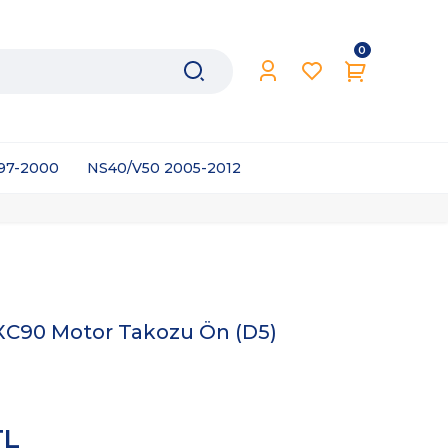
0
997-2000
NS40/V50 2005-2012
XC90 Motor Takozu Ön (D5)
TL