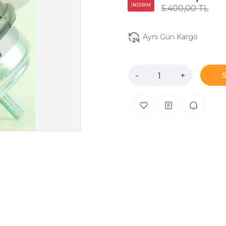
İNDİRİM
5.400,00 TL
Aynı Gün Kargo
-
+