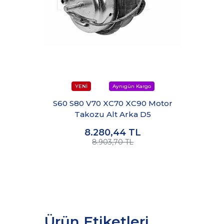
S60 S80 V70 XC70 XC90 Motor
Takozu Alt Arka D5
8.280,44
TL
8.903,70 TL
Ürün Etiketleri