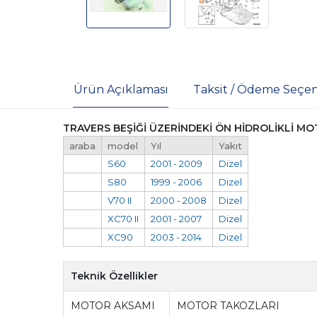
Ürün Açıklaması
Taksit / Ödeme Seçen
TRAVERS BEŞİĞİ ÜZERİNDEKİ ÖN HİDROLİKLİ M
araba
model
Yıl
Yakıt
S60
2001 - 2009
Dizel
S80
1999 - 2006
Dizel
V70 II
2000 - 2008
Dizel
XC70 II
2001 - 2007
Dizel
XC90
2003 - 2014
Dizel
Teknik Özellikler
MOTOR AKSAMI
MOTOR TAKOZLARI