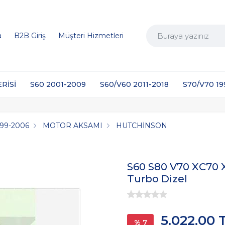
a
B2B Giriş
Müşteri Hizmetleri
ERİSİ
S60 2001-2009
S60/V60 2011-2018
S70/V70 1
999-2006
MOTOR AKSAMI
HUTCHİNSON
S60 S80 V70 XC70 
Turbo Dizel
5.022,00 
% 7