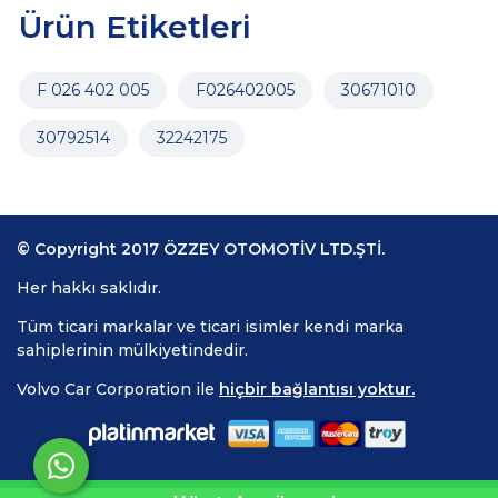
Ürün Etiketleri
F 026 402 005
F026402005
30671010
30792514
32242175
© Copyright 2017 ÖZZEY OTOMOTİV LTD.ŞTİ.
Her hakkı saklıdır.
Tüm ticari markalar ve ticari isimler kendi marka
sahiplerinin mülkiyetindedir.
Volvo Car Corporation ile
hiçbir bağlantısı yoktur.