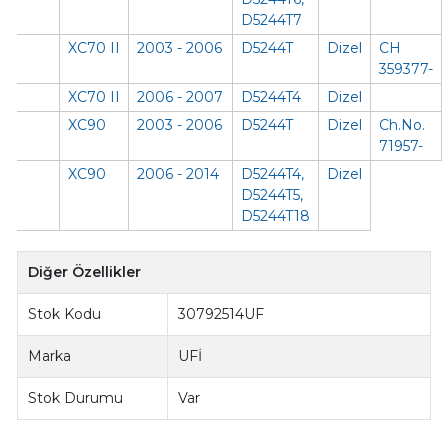
D5244T7
XC70 II
2003 - 2006
D5244T
Dizel
CH
359377-
XC70 II
2006 - 2007
D5244T4
Dizel
XC90
2003 - 2006
D5244T
Dizel
Ch.No.
71957-
XC90
2006 - 2014
D5244T4,
Dizel
D5244T5,
D5244T18
Diğer Özellikler
Stok Kodu
30792514UF
Marka
UFİ
Stok Durumu
Var