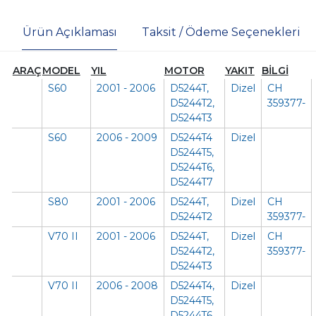
Ürün Açıklaması
Taksit / Ödeme Seçenekleri
ARAÇ
MODEL
YIL
MOTOR
YAKIT
BİLGİ
S60
2001 - 2006
D5244T,
Dizel
CH
D5244T2,
359377-
D5244T3
S60
2006 - 2009
D5244T4
Dizel
D5244T5,
D5244T6,
D5244T7
S80
2001 - 2006
D5244T,
Dizel
CH
D5244T2
359377-
V70 II
2001 - 2006
D5244T,
Dizel
CH
D5244T2,
359377-
D5244T3
V70 II
2006 - 2008
D5244T4,
Dizel
D5244T5,
D5244T6,