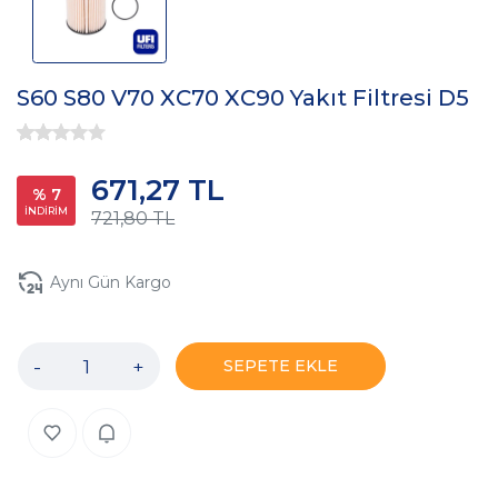
S60 S80 V70 XC70 XC90 Yakıt Filtresi D5
671,27 TL
% 7
İNDİRİM
721,80 TL
Aynı Gün Kargo
-
+
SEPETE EKLE