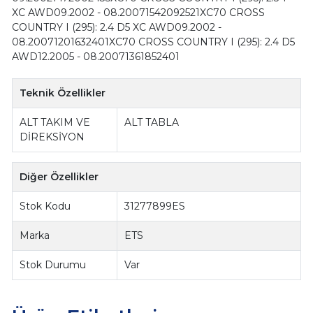
XC AWD09.2002 - 08.20071542092521XC70 CROSS
COUNTRY I (295): 2.4 D5 XC AWD09.2002 -
08.20071201632401XC70 CROSS COUNTRY I (295): 2.4 D5
AWD12.2005 - 08.20071361852401
Teknik Özellikler
ALT TAKIM VE
ALT TABLA
DİREKSİYON
Diğer Özellikler
Stok Kodu
31277899ES
Marka
ETS
Stok Durumu
Var