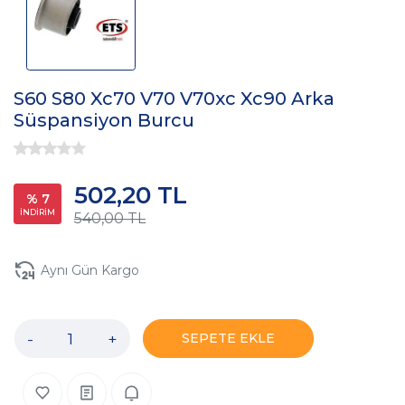
S60 S80 Xc70 V70 V70xc Xc90 Arka
Süspansiyon Burcu
502,20 TL
% 7
İNDİRİM
540,00 TL
Aynı Gün Kargo
-
+
SEPETE EKLE