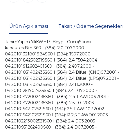
Ürün Açıklaması
Taksit / Ödeme Seçenekleri
TanımYapım YılıKWHP (Beygir Gücü)Silindir
kapasitesiBilgiS60 I (384): 2.0 T07.2000 -
04.20101321801984S60 I (384): T507.2000 -
04.20101842502319S60 I (384): 2.4 T504.2004 -
04.20101912602401S60 I (384): 2.407.2000 -
04.20101031402435S60 I (384): 2.4 Bifuel (CNG)07.2001 -
04.20101031402435S60 I (384): 2.4 Bifuel (LPG)07.2001 -
04.20101031402435S60 I (384): 2.411.2000 -
04.20101251702435S60 I (384): 2.4 T07.2000 -
04.20101472002435S60 I (384): 2.4 T AWD06.2001 -
04.20101472002435S60 I (384): 2.5 T01.2003 -
04.20101542102521S60 I (384): 2.5 T AWD07.2002 -
04.20101542102521S60 I (384): R 2,5 T AWD01.2003 -
04.20102213002521S60 I (384): 2.4 D03.2005 -
04.2010931262400S60 I (384): 2.4 D07.2005 -