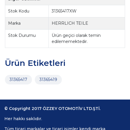
Stok Kodu
31365417XW
Marka
HERRLICH TEILE
Stok Durumu
Ürün geçici olarak temin
edilememektedir.
Ürün Etiketleri
31365417
31365419
© Copyright 2017 ÖZZEY OTOMOTİV LTD.ŞTİ.
Her hakkı saklıdır.
Tüm ticari markalar ve ticari isimler kendi marka