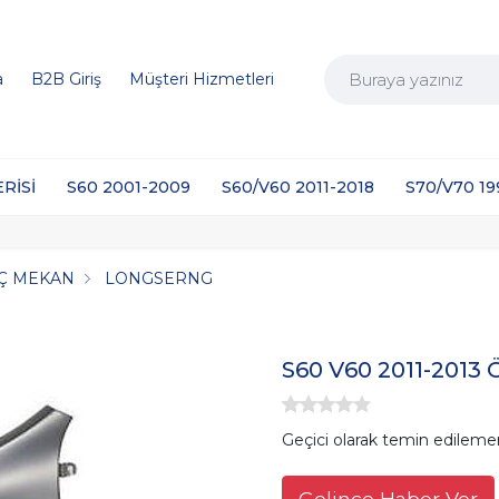
a
B2B Giriş
Müşteri Hizmetleri
ERİSİ
S60 2001-2009
S60/V60 2011-2018
S70/V70 1
İÇ MEKAN
LONGSERNG
S60 V60 2011-2013
Geçici olarak temin edileme
Gelince Haber Ver