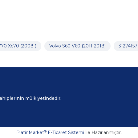
V70 Xc70 (2008-)
Volvo S60 V60 (2011-2018)
31274157
sahiplerinin mülkiyetindedir.
®
PlatinMarket
E-Ticaret Sistemi
İle Hazırlanmıştır.