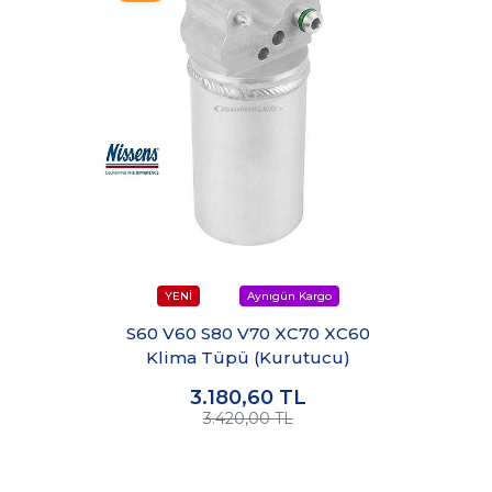
S60 V60 S80 V70 XC70 XC60
Klima Tüpü (Kurutucu)
3.180,60
TL
3.420,00 TL