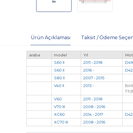
Ürün Açıklaması
Taksit / Ödeme Seçen
araba
model
Yıl
Mot
S60 II
2011 - 2018
D41
S60 II
2016 -
D42
S80 II
2007 - 2015
V40 II
2013 -
B416
T11,
V60
2011 - 2018
V70 III
2008 - 2016
XC60
2014 - 2017
D42
XC70 III
2008 - 2016