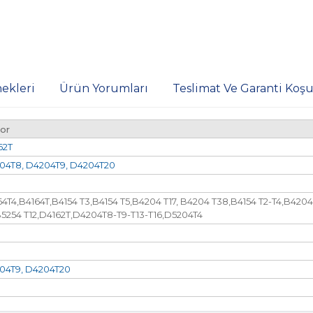
ekleri
Ürün Yorumları
Teslimat Ve Garanti Koşul
or
62T
04T8, D4204T9, D4204T20
4T4,B4164T,B4154 T3,B4154 T5,B4204 T17, B4204 T38,B4154 T2-T4,B4204
B5254 T12,D4162T,D4204T8-T9-T13-T16,D5204T4
04T9, D4204T20