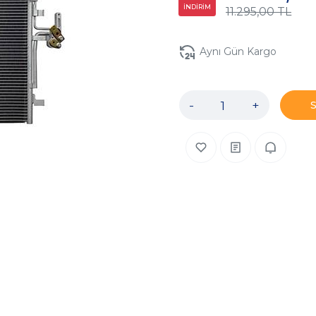
İNDİRİM
11.295,00 TL
Aynı Gün Kargo
-
+