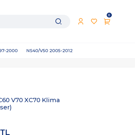
0
997-2000
NS40/V50 2005-2012
C60 V70 XC70 Klima
ser)
 TL