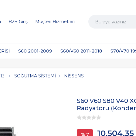
a
B2B Giriş
Müşteri Hizmetleri
ERİSİ
S60 2001-2009
S60/V60 2011-2018
S70/V70 1
13-
SOĞUTMA SİSTEMİ
NİSSENS
S60 V60 S80 V40 X
Radyatörü (Konder
10.504,35
% 7