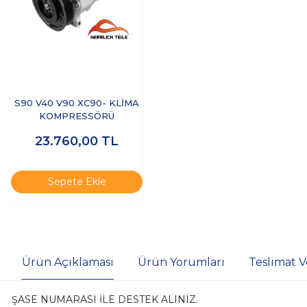
S90 V40 V90 XC90- KLİMA
KOMPRESSÖRÜ
23.760,00
TL
Sepete Ekle
Ürün Açıklaması
Ürün Yorumları
Teslimat V
ŞASE NUMARASI İLE DESTEK ALINIZ.