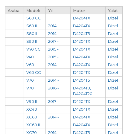
Araba
Modeli
Yıl
Motor
Yakıt
S60 CC
D4204TX
Dizel
S60 II
2014 -
D4204TX
Dizel
S80 II
2014 -
D4204T5
Dizel
S90 II
2017 -
D4204TX
Dizel
V40 CC
2015 -
D4204TX
Dizel
V40 II
2015 -
D4204TX
Dizel
V60
2014 -
D4204TX
Dizel
V60 CC
D4204TX
Dizel
V70 III
2014 -
D4204T5
Dizel
V70 III
2016 -
D4204T9,
Dizel
D4204T20
V90 II
2017 -
D4204TX
Dizel
XC40
D4204TX
Dizel
XC60
2014 -
D4204TX
Dizel
XC60 II
D4204TX
Dizel
XC70 III
2014 -
D4204T5
Dizel