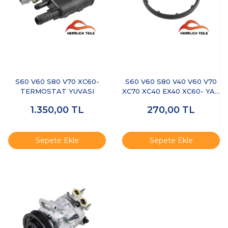
S60 V60 S80 V70 XC60-
S60 V60 S80 V40 V60 V70
TERMOSTAT YUVASI
XC70 XC40 EX40 XC60- YAĞ
SOĞUTUCU CONTASI
1.350,00
TL
270,00
TL
Sepete Ekle
Sepete Ekle