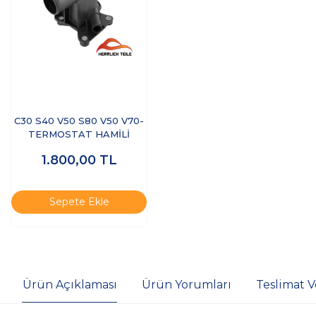
C30 S40 V50 S80 V50 V70-
TERMOSTAT HAMİLİ
1.800,00
TL
Sepete Ekle
Ürün Açıklaması
Ürün Yorumları
Teslimat V