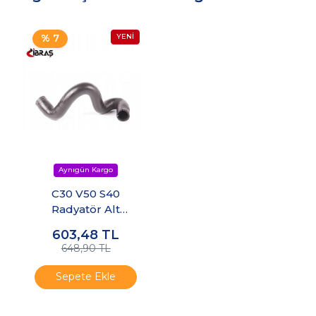
% 7
C30 V50 S40
Radyatör Alt
Hortumu 1.6
603,48
TL
Benzinli
648,90 TL
Sepete Ekle