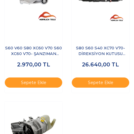
S60 V60 S80 XC60 V70 S60
S80 S60 S40 XC70 V70-
XC60 V70- ŞANZIMAN
DİREKSİYON KUTUSU
TAKOZU BRAKETİ
HİDROLİK HIZA DUYARLI
2.970,00
TL
26.640,00
TL
Sepete Ekle
Sepete Ekle