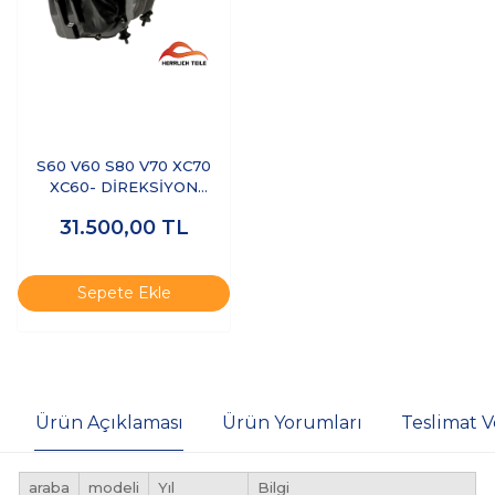
S60 V60 S80 V70 XC70
XC60- DİREKSİYON
POMPASI ELEKTRİKLİ
31.500,00
TL
(DEPOLU)
Sepete Ekle
Ürün Açıklaması
Ürün Yorumları
Teslimat V
araba
modeli
Yıl
Bilgi