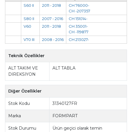
S60 II
2011 - 2018
CH 76000-
CH -207357
S80 II
2007 - 2016
CH 151014-
V60
2011 - 2018
CH 35001-
CH -119877
V70 III
2008 - 2016
CH 213027-
Teknik Özellikler
ALT TAKIM VE
ALT TABLA
DİREKSİYON
Diğer Özellikler
Stok Kodu
31340127FR
Marka
FORMPART
Stok Durumu
Ürün geçici olarak temin