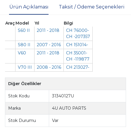
Ürün Açıklaması
Taksit / Ödeme Seçenekleri
Araç
Model
Yıl
Bilgi
S60 II
2011 - 2018
CH 76000-
CH -207357
S80 II
2007 - 2016
CH 151014-
V60
2011 - 2018
CH 35001-
CH -119877
V70 III
2008 - 2016
CH 213027-
Diğer Özellikler
Stok Kodu
31340127U
Marka
4U AUTO PARTS
Stok Durumu
Var