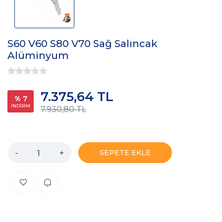
S60 V60 S80 V70 Sağ Salıncak
Alüminyum
7.375,64 TL
% 7
İNDİRİM
7.930,80 TL
-
+
SEPETE EKLE