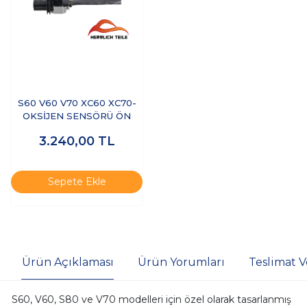
S60 V60 V70 XC60 XC70-
OKSİJEN SENSÖRÜ ÖN
3.240,00
TL
Sepete Ekle
Ürün Açıklaması
Ürün Yorumları
Teslimat V
S60, V60, S80 ve V70 modelleri için özel olarak tasarlanmış