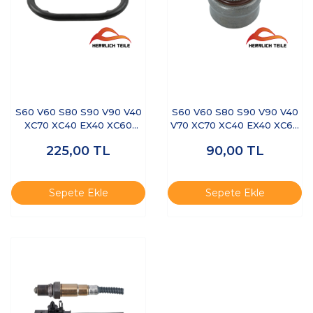
S60 V60 S80 S90 V90 V40
S60 V60 S80 S90 V90 V40
XC70 XC40 EX40 XC60
V70 XC70 XC40 EX40 XC60
XC90- YAĞ SOĞUTUCU
XC90- SUBAP LASTİĞİ
225,00
TL
90,00
TL
ŞANZUMAN ORİNG
D4/B4
Sepete Ekle
Sepete Ekle