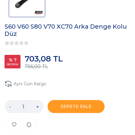
S60 V60 S80 V70 XC70 Arka Denge Kolu
Düz
703,08 TL
% 7
İNDİRİM
756,00 TL
Aynı Gün Kargo
-
+
SEPETE EKLE