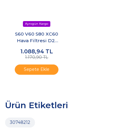
S60 V60 S80 XC60
Hava Filtresi D2-
D3-D5 / B1.5-B1.6-
1.088,94
TL
B2.0
1.170,90 TL
Sepete Ekle
Ürün Etiketleri
30748212