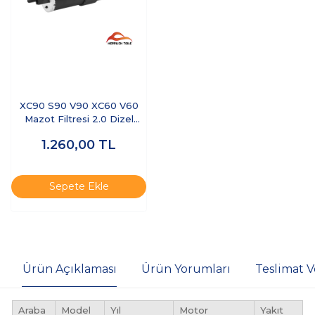
XC90 S90 V90 XC60 V60
Mazot Filtresi 2.0 Dizel
4CYL
1.260,00
TL
Sepete Ekle
Ürün Açıklaması
Ürün Yorumları
Teslimat V
Araba
Model
Yıl
Motor
Yakıt