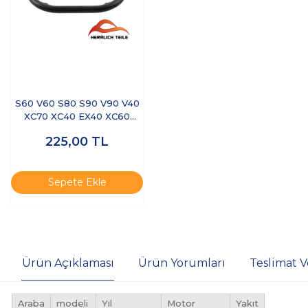
S60 V60 S80 S90 V90 V40
XC70 XC40 EX40 XC60
XC90- YAĞ SOĞUTUCU
225,00
TL
ŞANZUMAN ORİNG
Sepete Ekle
Ürün Açıklaması
Ürün Yorumları
Teslimat V
Araba
modeli
Yıl
Motor
Yakıt