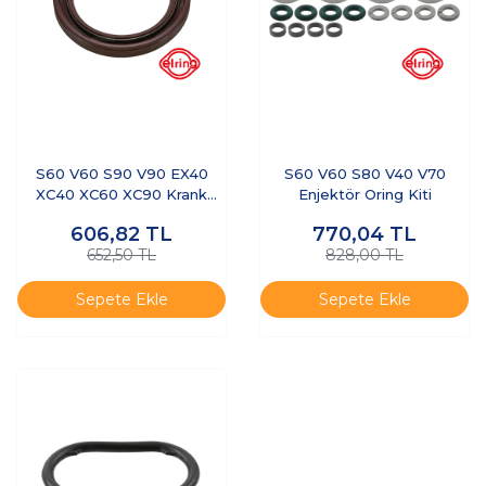
S60 V60 S90 V90 EX40
S60 V60 S80 V40 V70
XC40 XC60 XC90 Krank
Enjektör Oring Kiti
Keçesi Ön
606,82
TL
770,04
TL
652,50 TL
828,00 TL
Sepete Ekle
Sepete Ekle