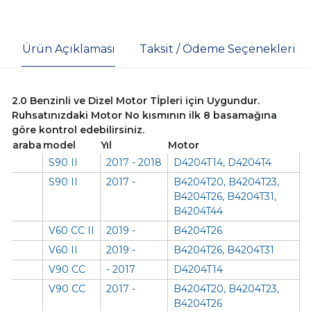
Ürün Açıklaması
Taksit / Ödeme Seçenekleri
2.0 Benzinli ve Dizel Motor Tİpleri için Uygundur.
Ruhsatınızdaki Motor No kısmının ilk 8 basamağına
göre kontrol edebilirsiniz.
araba
model
Yıl
Motor
S90 II
2017 - 2018
D4204T14, D4204T4
S90 II
2017 -
B4204T20, B4204T23,
B4204T26, B4204T31,
B4204T44
V60 CC II
2019 -
B4204T26
V60 II
2019 -
B4204T26, B4204T31
V90 CC
- 2017
D4204T14
V90 CC
2017 -
B4204T20, B4204T23,
B4204T26