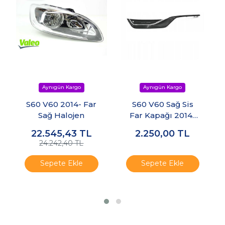
S60 V60 2014- Far
S60 V60 Sağ Sis
Sağ Halojen
Far Kapağı 2014-
2018
22.545,43
TL
2.250,00
TL
24.242,40 TL
Sepete Ekle
Sepete Ekle