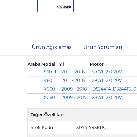
Ürün Açıklaması
Ürün Yorumları
Araba
Modeli
Yıl
Motor
S60 II
2011 - 2018
5-CYL 2.0 20V
V60
2011 - 2018
5-CYL 2.0 20V
XC60
2009 - 2010
D5244T4, D5244T5, 
XC60
2009 - 2017
5-CYL 2.0 20V
Diğer Özellikler
Stok Kodu
30741795KRC