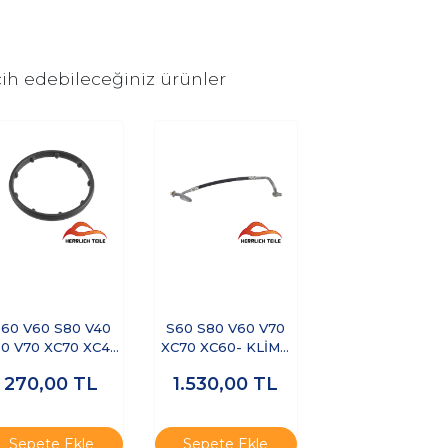
ih edebileceğiniz ürünler
60 V60 S80 V40
S60 S80 V60 V70
0 V70 XC70 XC40
XC70 XC60- KLİMA
EX40 XC60- YAĞ
HORTUMU
270,00
TL
1.530,00
TL
SOĞUTUCU
CONTASI
Sepete Ekle
Sepete Ekle