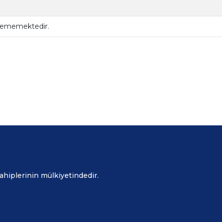
ilememektedir.
sahiplerinin mülkiyetindedir.