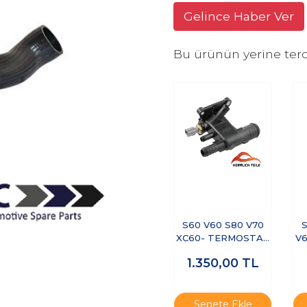
Gelince Haber Ver
Bu ürünün yerine terc
S60 V60 S80 V70
S
XC60- TERMOSTAT
V6
YUVASI
1.350,00
TL
Sepete Ekle