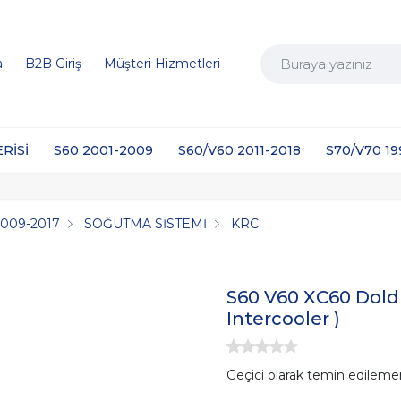
a
B2B Giriş
Müşteri Hizmetleri
ERİSİ
S60 2001-2009
S60/V60 2011-2018
S70/V70 1
2009-2017
SOĞUTMA SİSTEMİ
KRC
S60 V60 XC60 Dol
Intercooler )
Geçici olarak temin edileme