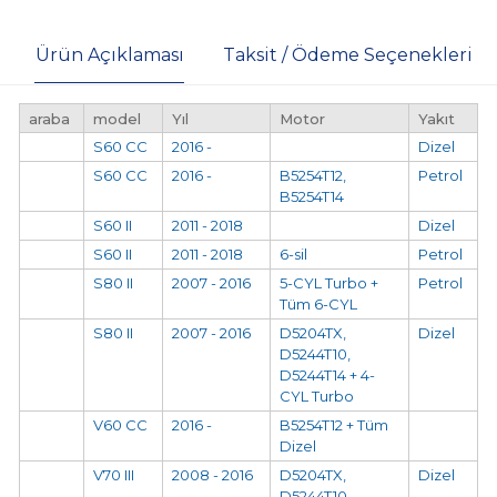
Ürün Açıklaması
Taksit / Ödeme Seçenekleri
araba
model
Yıl
Motor
Yakıt
S60 CC
2016 -
Dizel
S60 CC
2016 -
B5254T12,
Petrol
B5254T14
S60 II
2011 - 2018
Dizel
S60 II
2011 - 2018
6-sil
Petrol
S80 II
2007 - 2016
5-CYL Turbo +
Petrol
Tüm 6-CYL
S80 II
2007 - 2016
D5204TX,
Dizel
D5244T10,
D5244T14 + 4-
CYL Turbo
V60 CC
2016 -
B5254T12 + Tüm
Dizel
V70 III
2008 - 2016
D5204TX,
Dizel
D5244T10,