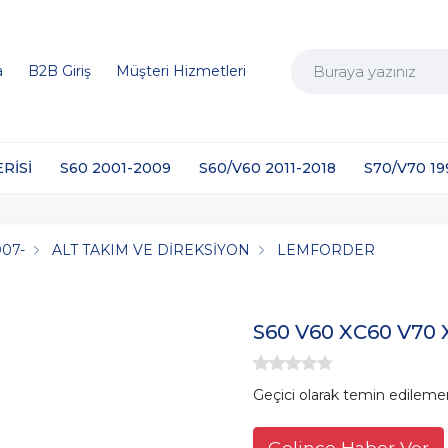
a
B2B Giriş
Müşteri Hizmetleri
ERİSİ
S60 2001-2009
S60/V60 2011-2018
S70/V70 1
007-
ALT TAKIM VE DİREKSİYON
LEMFORDER
S60 V60 XC60 V70 
Geçici olarak temin edileme
Gelince Haber Ver