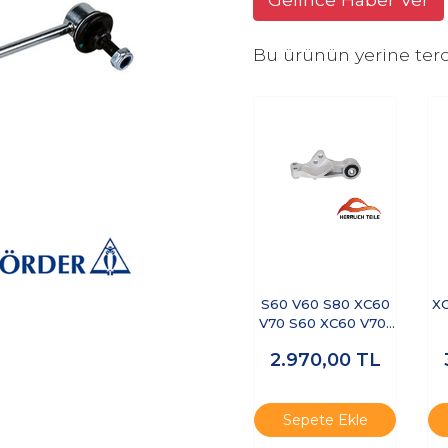
Bu ürünün yerine terc
S60 V60 S80 XC60
X
V70 S60 XC60 V70-
ŞANZIMAN TAKOZU
2.970,00
TL
BRAKETİ
Sepete Ekle