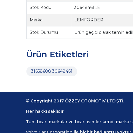
Stok Kodu
30648461LE
Marka
LEMFORDER
Stok Durumu
Ürün geçici olarak temin ed
Ürün Etiketleri
31658608 30648461
© Copyright 2017 ÖZZEY OTOMOTİV LTD.ŞTİ.
Her hakkı saklıdır.
Tüm ticari markalar ve ticari isimler kendi marka 
Volvo Car Corporation ile
hiçbir bağlantısı yoktur.