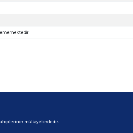
ilememektedir.
sahiplerinin mülkiyetindedir.