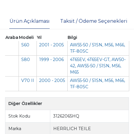
Ürün Açıklaması
Taksit / Ödeme Seçenekleri
Araba
Modeli
Yıl
Bilgi
S60
2001 - 2005
AW55-50 / 51SN, M56, M66,
TF-80SC
S80
1999 - 2006
4T65EV, 4T65EV-GT, AW50-
42, AW55-50 / 51SN, M56,
M65
V70 II
2000 - 2005
AW55-50 / 51SN, M56, M66,
TF-80SC
Diğer Özellikler
Stok Kodu
31262065HQ
Marka
HERRLICH TEILE