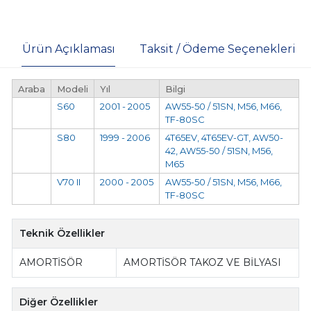
Ürün Açıklaması
Taksit / Ödeme Seçenekleri
Araba
Modeli
Yıl
Bilgi
S60
2001 - 2005
AW55-50 / 51SN, M56, M66,
TF-80SC
S80
1999 - 2006
4T65EV, 4T65EV-GT, AW50-
42, AW55-50 / 51SN, M56,
M65
V70 II
2000 - 2005
AW55-50 / 51SN, M56, M66,
TF-80SC
Teknik Özellikler
AMORTİSÖR
AMORTİSÖR TAKOZ VE BİLYASI
Diğer Özellikler