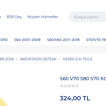
a
B2B Giriş
Müşteri Hizmetleri
ERİSİ
S60 2001-2009
S60/V60 2011-2018
S70/V70 1
999-2006
AMORTİSÖR SİSTEMİ
HERRLICH TEILE
S60 V70 S80 S70 X
324,00 TL