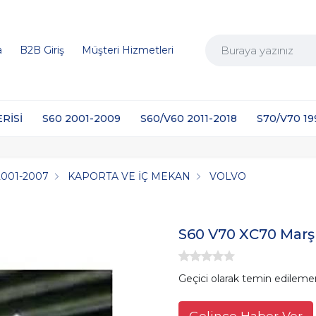
a
B2B Giriş
Müşteri Hizmetleri
ERİSİ
S60 2001-2009
S60/V60 2011-2018
S70/V70 1
2001-2007
KAPORTA VE İÇ MEKAN
VOLVO
S60 V70 XC70 Marş
Geçici olarak temin edileme
Gelince Haber Ver