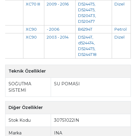
XC70 III
2009 - 2016
D5244T5,
Dizel
D5244T5,
D5204T3,
D5204T7
XC90
- 2006
B6294T
Petrol
XC90
2003 - 2014
D5244T,
Dizel
d5244T4,
D5244T5,
D5244T18
Teknik Özellikler
SOĞUTMA
SU POMASI
SİSTEMİ
Diğer Özellikler
Stok Kodu
30751022IN
Marka
INA