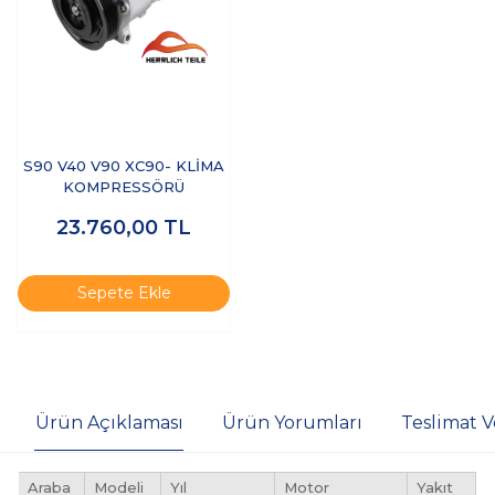
S90 V40 V90 XC90- KLİMA
KOMPRESSÖRÜ
23.760,00
TL
Sepete Ekle
Ürün Açıklaması
Ürün Yorumları
Teslimat V
Araba
Modeli
Yıl
Motor
Yakıt