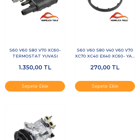
S60 V60 S80 V70 XC60-
S60 V60 S80 V40 V60 V70
TERMOSTAT YUVASI
XC70 XC40 EX40 XC60- YAĞ
SOĞUTUCU CONTASI
1.350,00
TL
270,00
TL
Sepete Ekle
Sepete Ekle